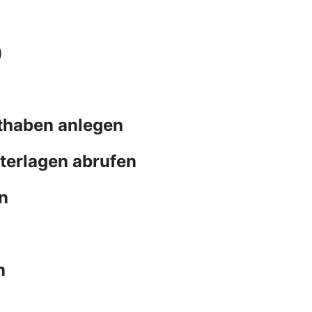
)
thaben anlegen
terlagen abrufen
n
n