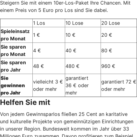
Steigern Sie mit einem 10er-Los-Paket Ihre Chancen. Mit
einem Preis von 5 Euro pro Los sind Sie dabei.
1 Los
10 Lose
20 Lose
Spieleinsatz
1 €
10 €
20 €
pro Monat
Sie sparen
4 €
40 €
80 €
pro Monat
Sie sparen
48 €
480 €
960 €
pro Jahr
Sie
garantiert
vielleicht 3 €
garantiert 72 €
gewinnen
36 € oder
oder mehr
oder mehr
pro Jahr
mehr
Helfen Sie mit
Von jedem Gewinnsparlos fließen 25 Cent an karitative
und kulturelle Projekte von gemeinnützigen Einrichtungen
in unserer Region. Bundesweit kommen im Jahr über 33
Millionen Euro zusammen. Davon profitieren zum Beispiel